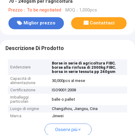
70 - 240gsm per l'agricoltura
Prezzo：To be negotiated
MOQ：1,000pcs
Miglior prezzo
Contattaci
Descrizione Di Prodotto
,
Borse in serie di agricoltura FIBC
Evidenziare
,
borse alla rinfusa di 2000kg FIBC
borsa in serie tessuta pp 240gsm
Capacità di
30,000pcs al mese
alimentazione
Certificazione
ISO9001:2008
Imballaggi
balle o pallet
particolari
Luogo di origine
Changzhou, Jiangsu, Cina
Marca
Jinwei
Osservi più