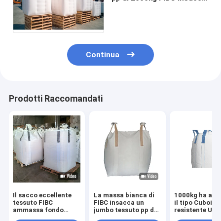
70 - 240gsm per
l'agricoltura
Continua
Prodotti Raccomandati
Il sacco eccellente
La massa bianca di
1000kg ha ari
tessuto FIBC
FIBC insacca un
il tipo Cuboid
ammassa fondo
jumbo tessuto pp da
resistente UV d
piatto 2000kg
1 tonnellata insacca
borse alla rinf